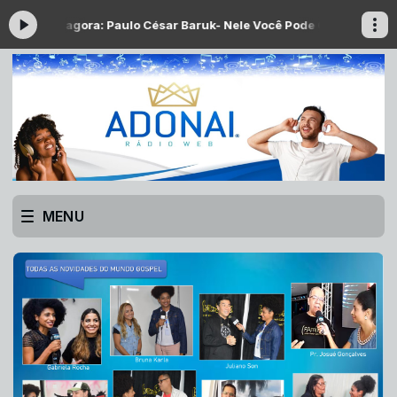
Tocando agora: Paulo César Baruk- Nele Você Pode Confiar [feat Lito
MENU